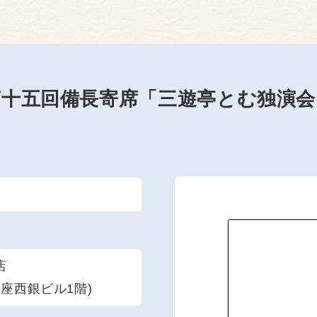
第十五回備長寄席「三遊亭とむ独演会
店
多座西銀ビル1階)