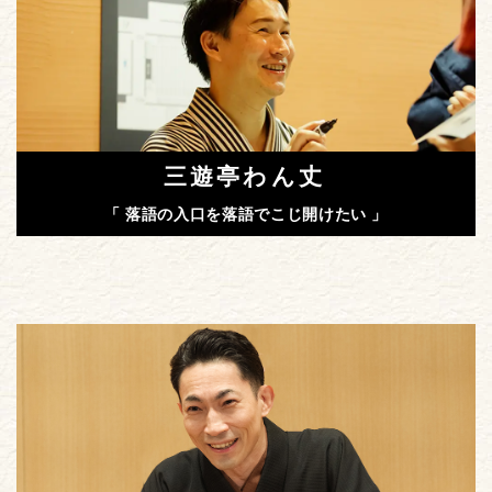
三遊亭わん丈
「 落語の入口を落語でこじ開けたい 」