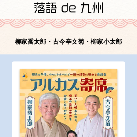
柳家喬太郎・古今亭文菊・柳家小太郎