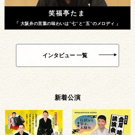
笑福亭たま
「 大阪弁の言葉の味わいは"七"と"五"のメロディ 」
インタビュー 一覧
新着公演