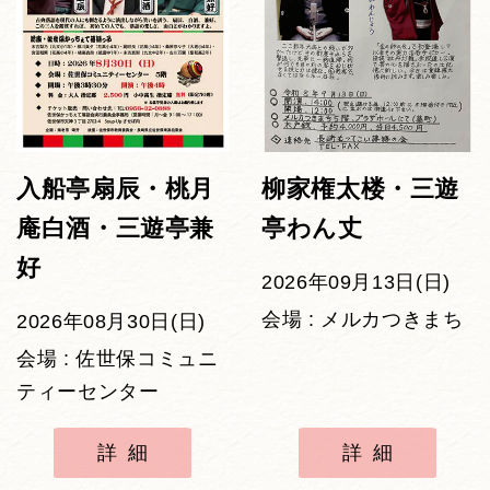
入船亭扇辰・桃月
柳家権太楼・三遊
庵白酒・三遊亭兼
亭わん丈
好
2026年09月13日(日)
会場 : メルカつきまち
2026年08月30日(日)
会場 : 佐世保コミュニ
ティーセンター
詳細
詳細