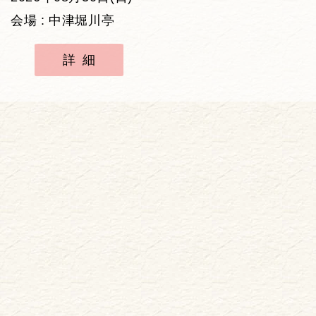
会場 : 中津堀川亭
詳細