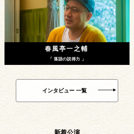
春風亭一之輔
「 落語の説得力 」
インタビュー 一覧
新着公演