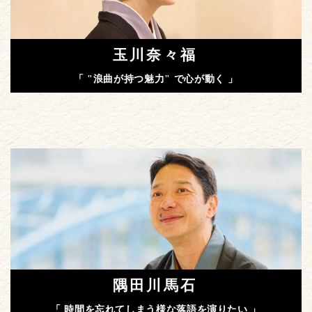
玉川奈々福
「 "浪曲が持つ魅力" で心が動く 」
隅田川馬石
「 時間を忘れてしまう様な落語を演りたい 」