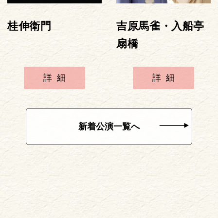
桂伸衛門
吉原馬雀・入船亭
扇橋
詳細
詳細
新着公演一覧へ