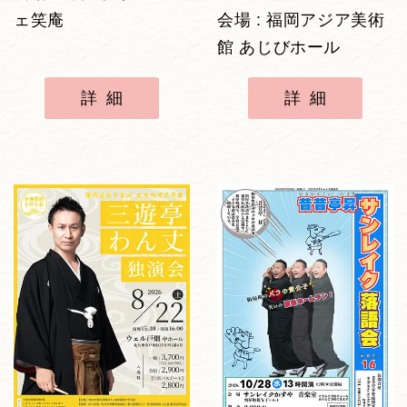
ェ笑庵
会場 : 福岡アジア美術
館 あじびホール
詳細
詳細