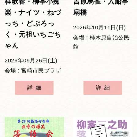
桂歌春・柳亭小痴
吉原馬雀・入船亭
楽・ナイツ・ねづ
扇橋
っち・どぶろっ
2026年10月11日(日)
く・元祖いちごち
会場 : 柿木原自治公民
ゃん
館
2026年09月26日(土)
会場 : 宮崎市民プラザ
詳細
詳細