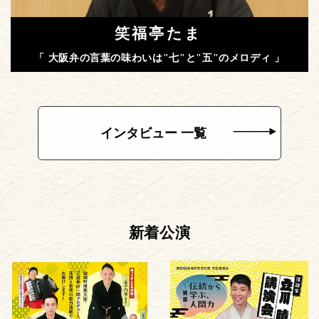
笑福亭たま
「 大阪弁の言葉の味わいは"七"と"五"のメロディ 」
インタビュー 一覧
新着公演