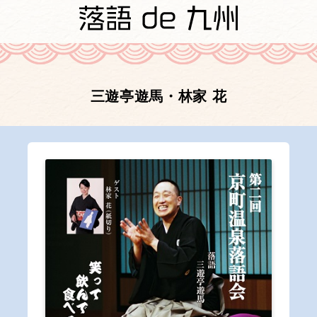
三遊亭遊馬・林家 花