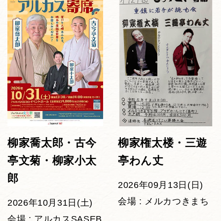
柳家喬太郎・古今
柳家権太楼・三遊
亭文菊・柳家小太
亭わん丈
郎
2026年09月13日(日)
会場 : メルカつきまち
2026年10月31日(土)
会場 : アルカスSASEB