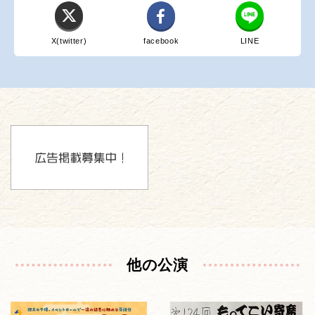
X(twitter)
facebook
LINE
他の公演