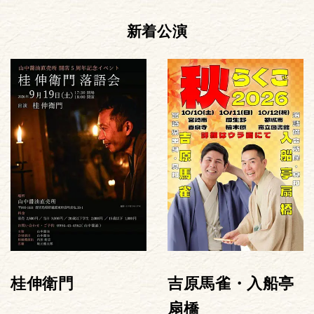
新着公演
桂伸衛門
吉原馬雀・入船亭
扇橋