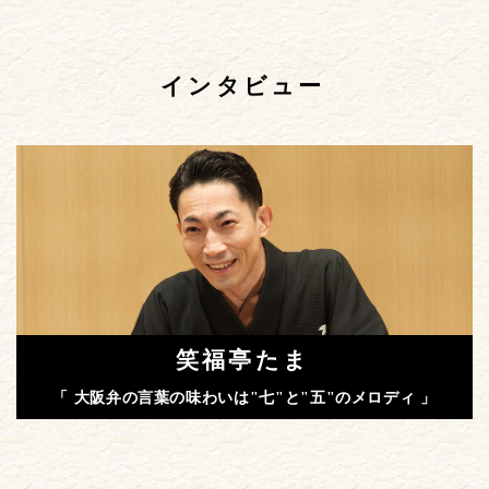
インタビュー
笑福亭たま
「 大阪弁の言葉の味わいは"七"と"五"のメロディ 」