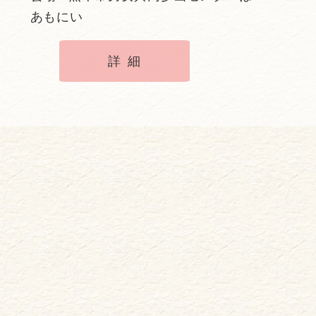
あもにい
詳細