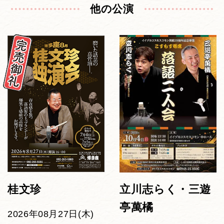
他の公演
桂文珍
立川志らく・三遊
亭萬橘
2026年08月27日(木)