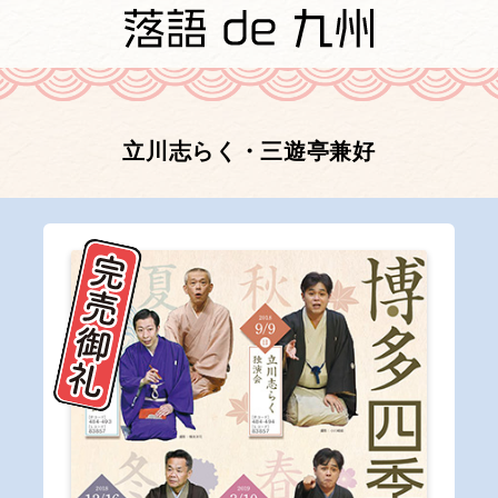
立川志らく・三遊亭兼好