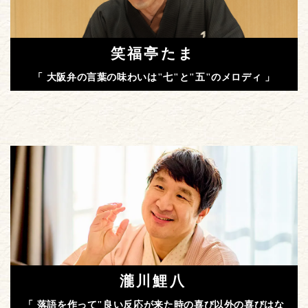
笑福亭たま
「 大阪弁の言葉の味わいは"七"と"五"のメロディ 」
瀧川鯉八
「 落語を作って"良い反応が来た時の喜び以外の喜びはな