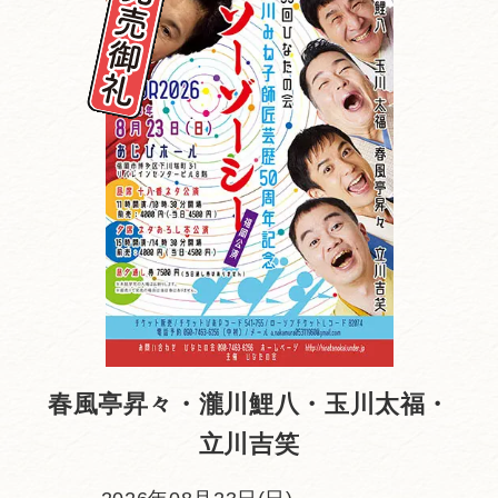
春風亭昇々・瀧川鯉八・玉川太福・
立川吉笑