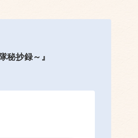
隊秘抄録～』