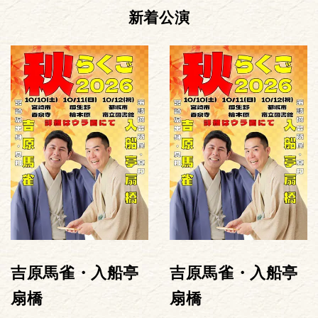
新着公演
吉原馬雀・入船亭
吉原馬雀・入船亭
扇橋
扇橋