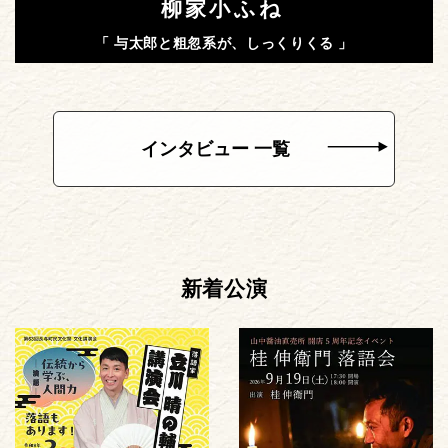
柳家小ふね
「 与太郎と粗忽系が、しっくりくる 」
インタビュー 一覧
新着公演