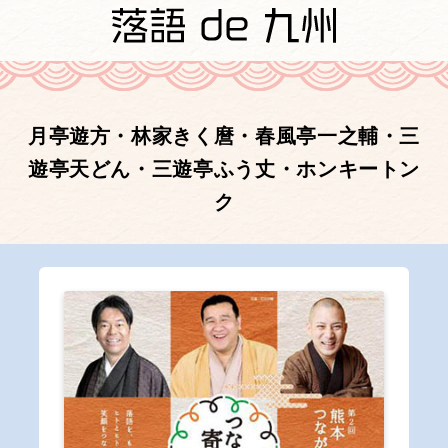
月亭遊方・林家きく麿・春風亭一之輔・三
遊亭天どん・三遊亭ふう丈・ホンキートン
ク