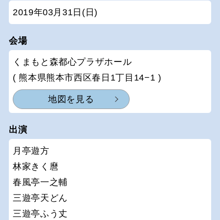
2019年03月31日(日)
会場
くまもと森都心プラザホール
( 熊本県熊本市西区春日1丁目14−1 )
地図を見る
出演
月亭遊方
林家きく麿
春風亭一之輔
三遊亭天どん
三遊亭ふう丈