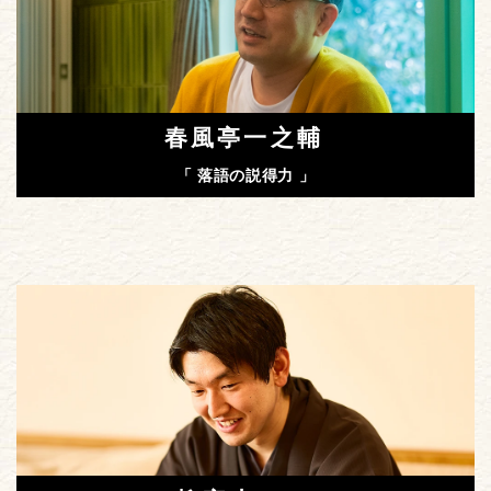
春風亭一之輔
「 落語の説得力 」