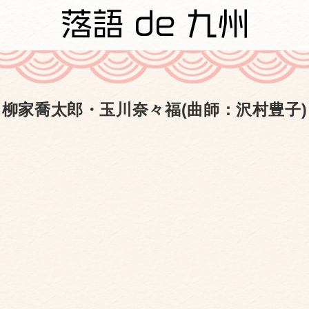
柳家喬太郎・玉川奈々福(曲師：沢村豊子)