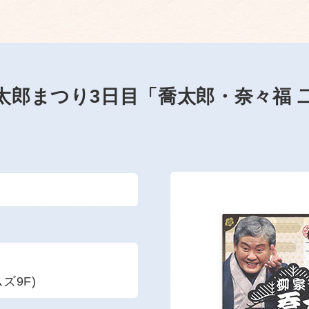
太郎まつり3日目「喬太郎・奈々福 
ズ9F)