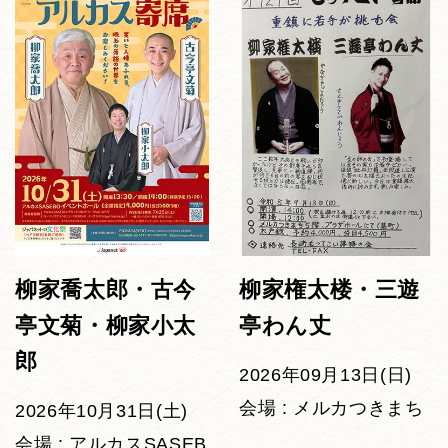
柳家喬太郎・古今
柳家権太楼・三遊
亭文菊・柳家小太
亭わん丈
郎
2026年09月13日(日)
会場 : メルカつきまち
2026年10月31日(土)
会場 : アルカスSASEB