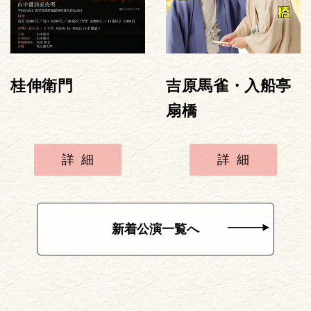
桂伸衛門
吉原馬雀・入船亭
扇橋
詳細
詳細
新着公演一覧へ