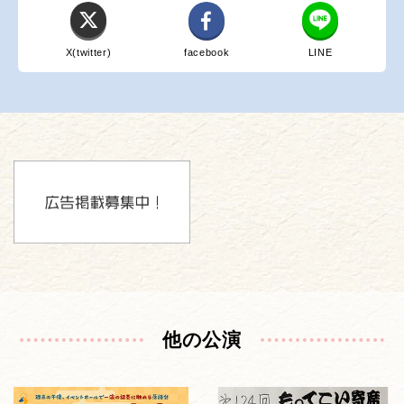
X(twitter)
facebook
LINE
他の公演