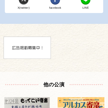
X(twitter)
facebook
LINE
他の公演