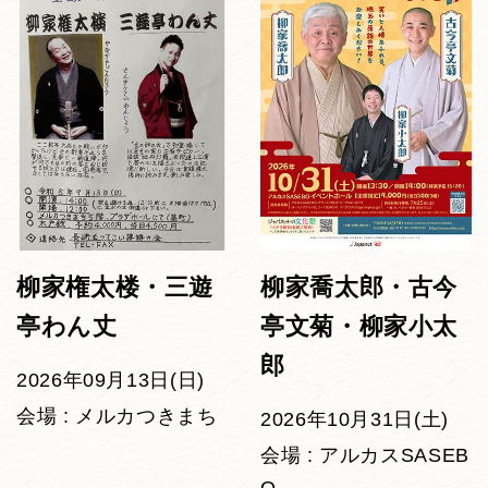
柳家権太楼・三遊
柳家喬太郎・古今
亭わん丈
亭文菊・柳家小太
郎
2026年09月13日(日)
会場 : メルカつきまち
2026年10月31日(土)
会場 : アルカスSASEB