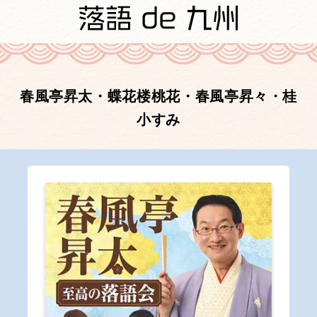
春風亭昇太・蝶花楼桃花・春風亭昇々・桂
小すみ