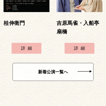
桂伸衛門
吉原馬雀・入船亭
扇橋
詳細
詳細
新着公演一覧へ