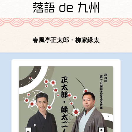
春風亭正太郎・柳家緑太