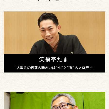
笑福亭たま
「 大阪弁の言葉の味わいは"七"と"五"のメロディ 」