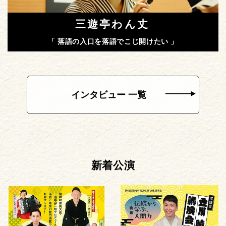
三遊亭わん丈
「 落語の入口を落語でこじ開けたい 」
インタビュー 一覧
新着公演