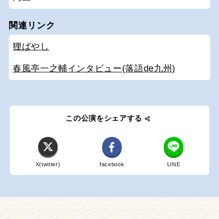
関連リンク
狸ばやし
春風亭一之輔インタビュー(落語de九州)
この公演をシェアする
X(twitter)
facebook
LINE