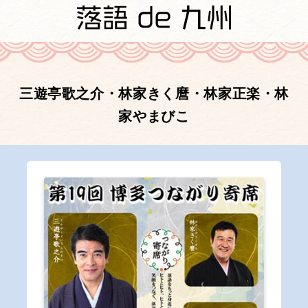
三遊亭歌之介・林家きく麿・林家正楽・林
家やまびこ