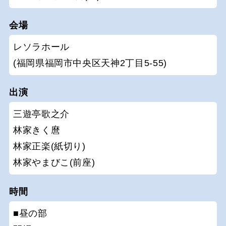
会場
レソラホール
(福岡県福岡市中央区天神2丁目5-55)
出演
三遊亭歌之介
林家きく麿
林家正楽(紙切り)
林家やまびこ(前座)
時間
■昼の部