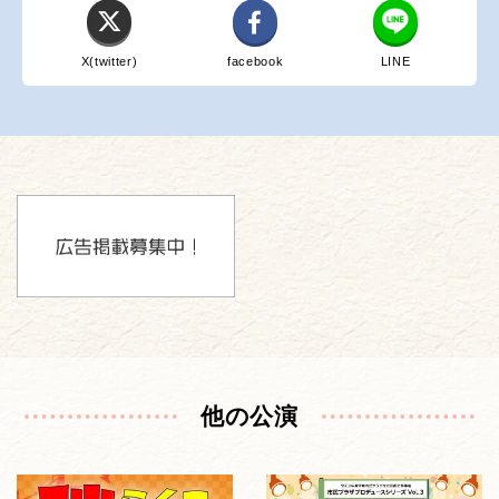
X(twitter)
facebook
LINE
他の公演