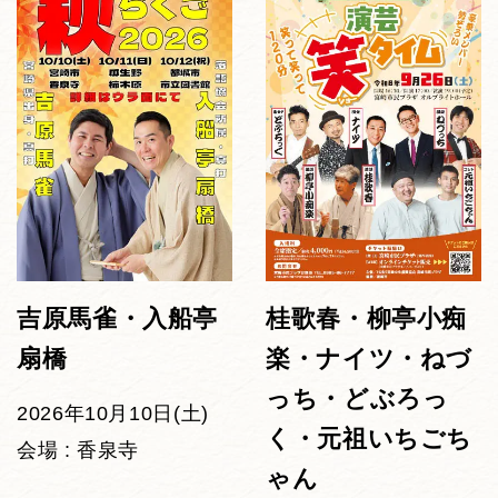
吉原馬雀・入船亭
桂歌春・柳亭小痴
扇橋
楽・ナイツ・ねづ
っち・どぶろっ
2026年10月10日(土)
く・元祖いちごち
会場 : 香泉寺
ゃん