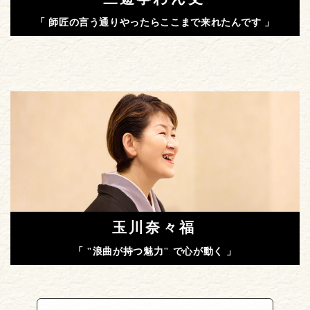
「 師匠の言う通りやったらここまで来れたんです 」
玉川奈々福
「 "浪曲が持つ魅力" で心が動く 」