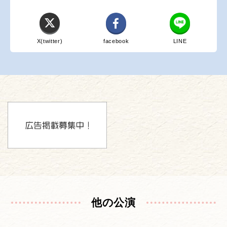
X(twitter)
facebook
LINE
他の公演