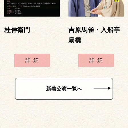
桂伸衛門
吉原馬雀・入船亭
扇橋
詳細
詳細
新着公演一覧へ