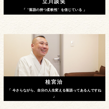
立川談笑
「 "落語の持つ柔軟性" を信じている 」
桂宮治
「 今さらながら、自分の人生変える落語ってあるんですね
」