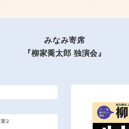
みなみ寄席
『柳家喬太郎 独演会』
 第2