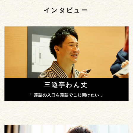
インタビュー
三遊亭わん丈
「 落語の入口を落語でこじ開けたい 」