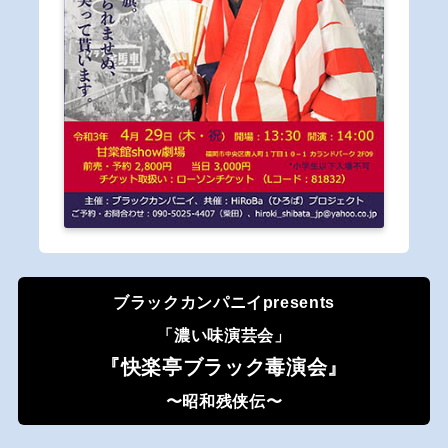
ブラックカンパニイpresents
「濃い味演芸会」
『快楽亭ブラック毒演会』
〜昭和残侠伝〜