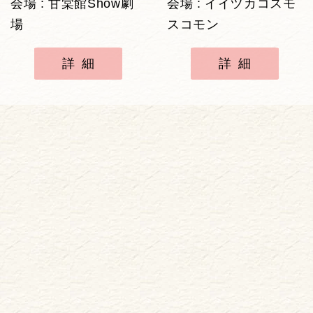
会場 : 甘棠館Show劇
会場 : イイヅカコスモ
場
スコモン
詳細
詳細