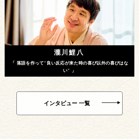
瀧川鯉八
「 落語を作って"良い反応が来た時の喜び以外の喜びはな
い" 」
インタビュー 一覧