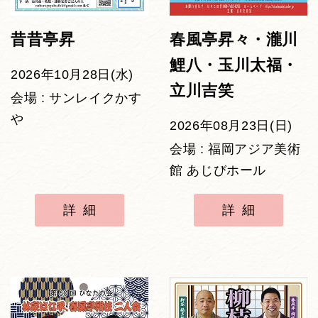
昔昔亭昇
春風亭昇々・瀧川
鯉八・玉川太福・
2026年10月28日(水)
立川吉笑
会場 : サンレイクかす
や
2026年08月23日(日)
会場 : 福岡アジア美術
館 あじびホール
詳細
詳細