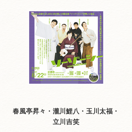
春風亭昇々・瀧川鯉八・玉川太福・
立川吉笑