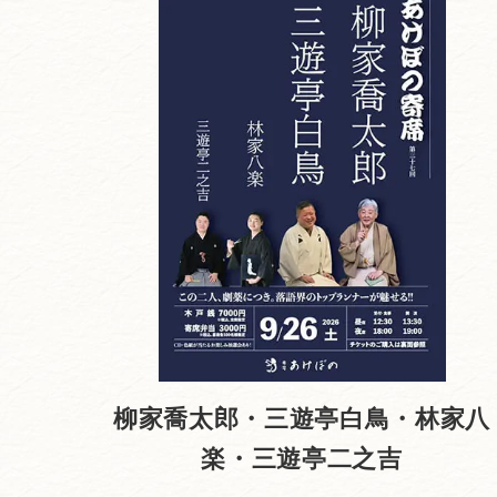
柳家喬太郎・三遊亭白鳥・林家八
楽・三遊亭二之吉