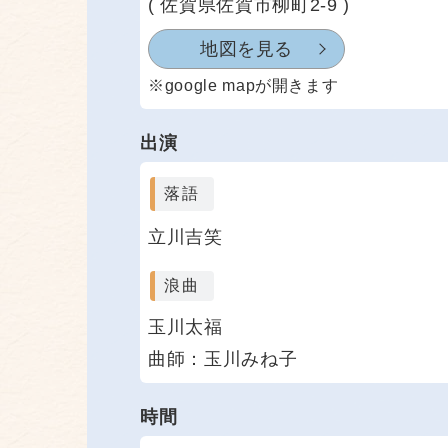
( 佐賀県佐賀市柳町2-9 )
地図を見る
※google mapが開きます
出演
落語
立川吉笑
浪曲
玉川太福
曲師：玉川みね子
時間