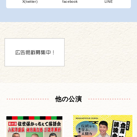
X(twitter)
facebook
LINE
他の公演