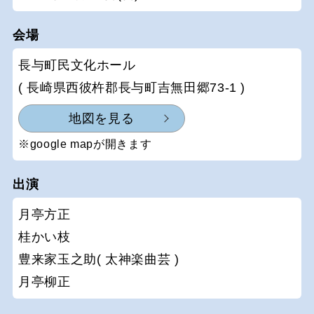
会場
長与町民文化ホール
( 長崎県西彼杵郡長与町吉無田郷73-1 )
地図を見る
※google mapが開きます
出演
月亭方正
桂かい枝
豊来家玉之助( 太神楽曲芸 )
月亭柳正