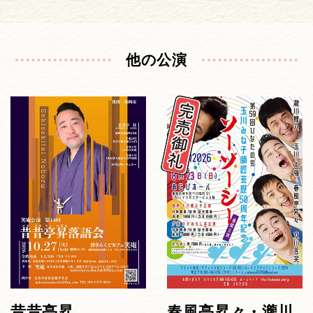
他の公演
昔昔亭昇
春風亭昇々・瀧川