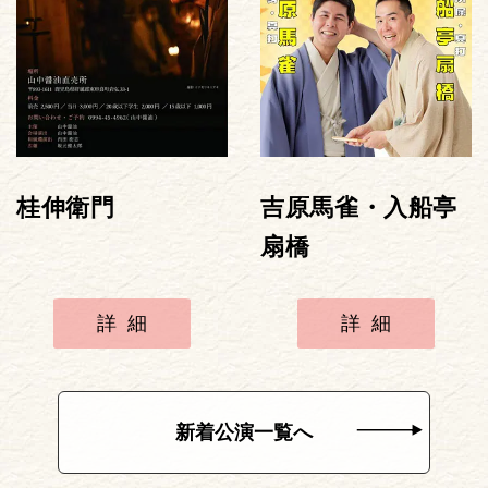
桂伸衛門
吉原馬雀・入船亭
扇橋
詳細
詳細
新着公演一覧へ