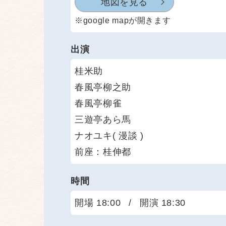
地図を見る
※google mapが開きます
出演
桂米助
春風亭柳之助
春風亭柳雀
三遊亭あら馬
ナオユキ( 漫談 )
前座：桂伸都
時間
開場 18:00
/
開演 18:30