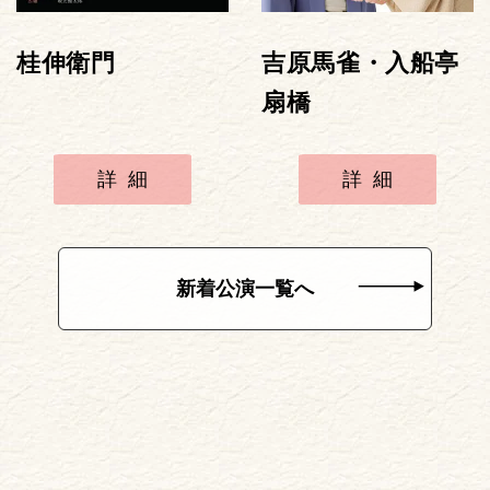
桂伸衛門
吉原馬雀・入船亭
扇橋
詳細
詳細
新着公演一覧へ