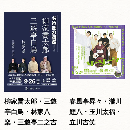
柳家喬太郎・三遊
春風亭昇々・瀧川
亭白鳥・林家八
鯉八・玉川太福・
楽・三遊亭二之吉
立川吉笑