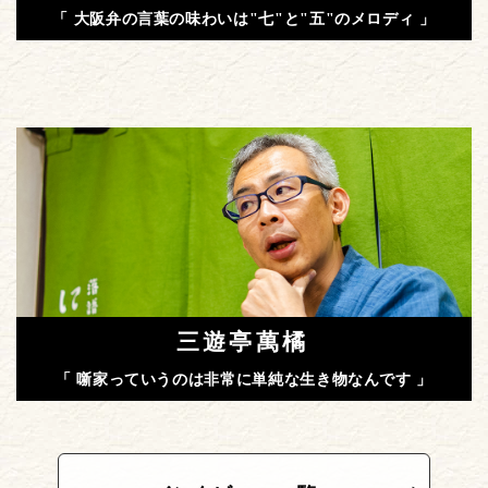
「 大阪弁の言葉の味わいは"七"と"五"のメロディ 」
三遊亭萬橘
「 噺家っていうのは非常に単純な生き物なんです 」