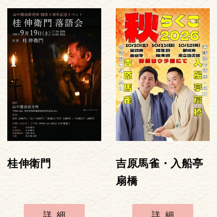
桂伸衛門
吉原馬雀・入船亭
扇橋
詳細
詳細