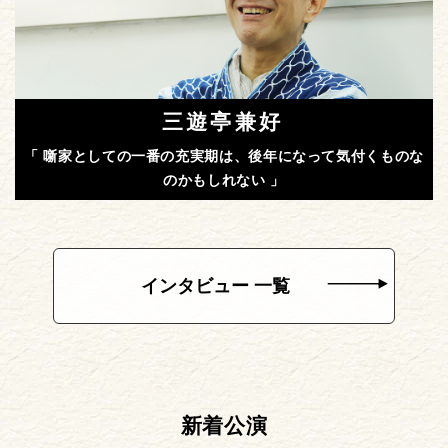
三遊亭兼好
「 噺家としての一番の充実期は、後年になって気付くものな
のかもしれない 」
インタビュー 一覧
新着公演