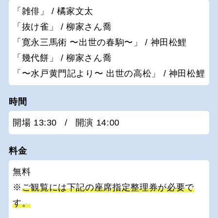
「雑俳」 / 橘家文太
「抜け雀」 / 柳家さん喬
「寛永三馬術 〜出世の春駒〜」 / 神田松鯉
「幾代餅」 / 柳家さん喬
「〜水戸黄門記より〜 出世の高松」 / 神田松鯉
時間
開場 13:30
/
開演 14:00
料金
無料
※
ご観覧には下記の座席指定整理券が必要で
す。