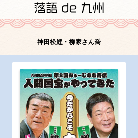
神田松鯉・柳家さん喬