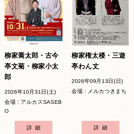
柳家喬太郎・古今
柳家権太楼・三遊
亭文菊・柳家小太
亭わん丈
郎
2026年09月13日(日)
会場 : メルカつきまち
2026年10月31日(土)
会場 : アルカスSASEB
O
詳細
詳細