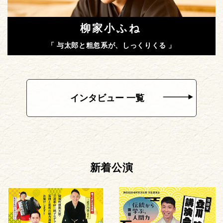
柳家小ふね
「 与太郎と粗忽系が、しっくりくる 」
インタビュー 一覧
新着公演