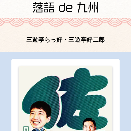
三遊亭らっ好・三遊亭好二郎