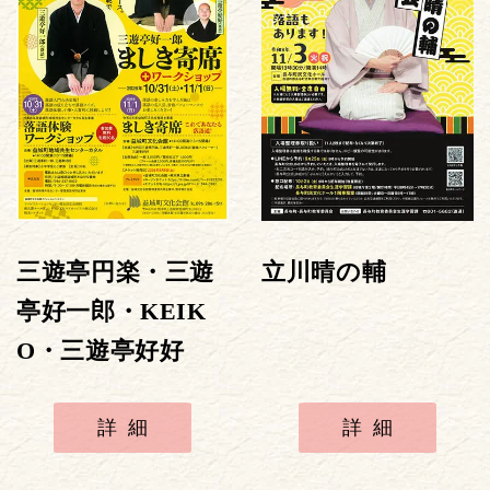
三遊亭円楽・三遊
立川晴の輔
亭好一郎・KEIK
O・三遊亭好好
詳細
詳細