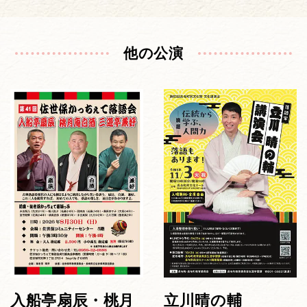
他の公演
入船亭扇辰・桃月
立川晴の輔