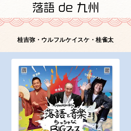
桂吉弥・ウルフルケイスケ・桂雀太