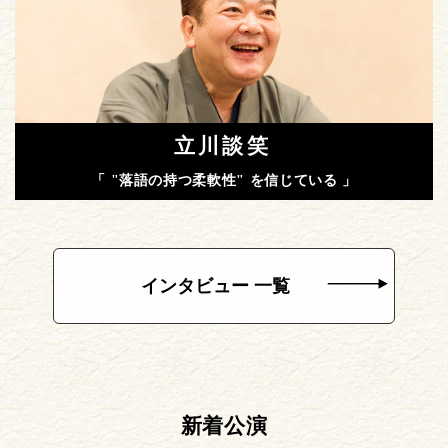
立川談笑
「 "落語の持つ柔軟性" を信じている 」
インタビュー 一覧
新着公演