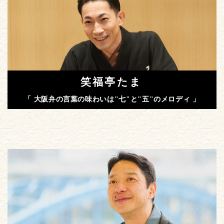
笑福亭たま
「 大阪弁の言葉の味わいは"七"と"五"のメロディ 」