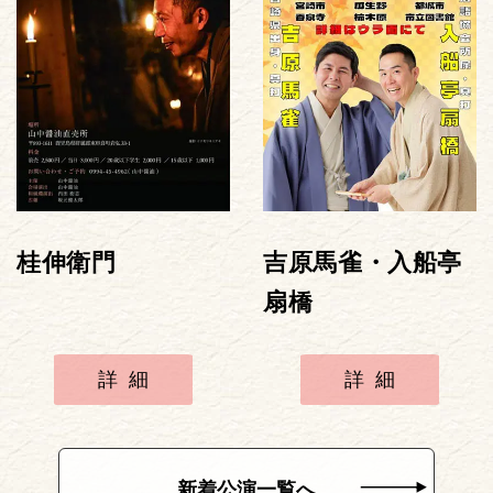
桂伸衛門
吉原馬雀・入船亭
扇橋
詳細
詳細
新着公演一覧へ