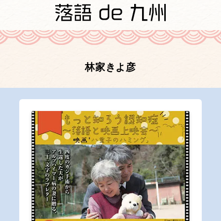
林家きよ彦