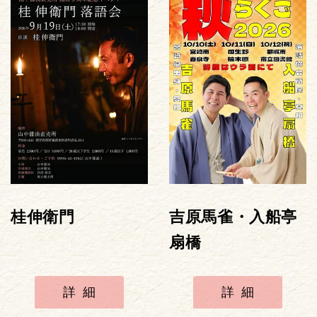
桂伸衛門
吉原馬雀・入船亭
扇橋
詳細
詳細