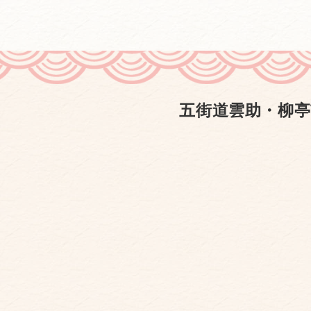
五街道雲助・柳亭