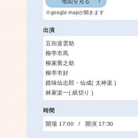
地図を見る
※google mapが開きます
出演
五街道雲助
柳亭市馬
柳家喬之助
柳亭市好
鏡味仙志郎・仙成( 太神楽 )
林家楽一( 紙切り )
時間
開場 17:00
/
開演 17:30