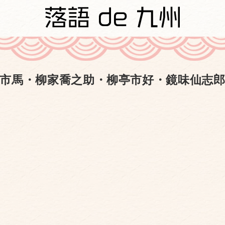
市馬・柳家喬之助・柳亭市好・鏡味仙志