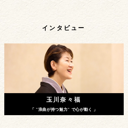
インタビュー
玉川奈々福
「 "浪曲が持つ魅力" で心が動く 」