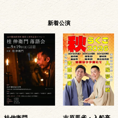
新着公演
桂伸衛門
吉原馬雀・入船亭