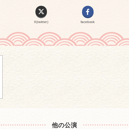
X(twitter)
facebook
他の公演