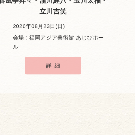
春風亭昇々・瀧川鯉八・玉川太福・
立川吉笑
2026年08月23日(日)
会場 : 福岡アジア美術館 あじびホー
ル
詳細