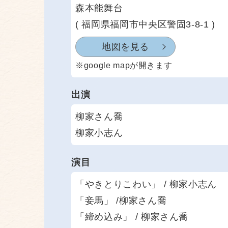
森本能舞台
( 福岡県福岡市中央区警固3-8-1 )
地図を見る
※google mapが開きます
出演
柳家さん喬
柳家小志ん
演目
「やきとりこわい」 / 柳家小志ん
「妾馬」 /柳家さん喬
「締め込み」 / 柳家さん喬