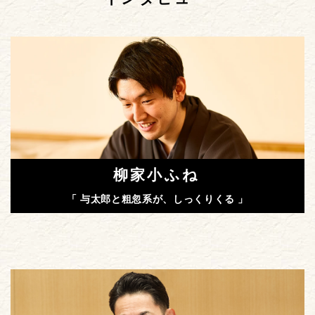
柳家小ふね
「 与太郎と粗忽系が、しっくりくる 」