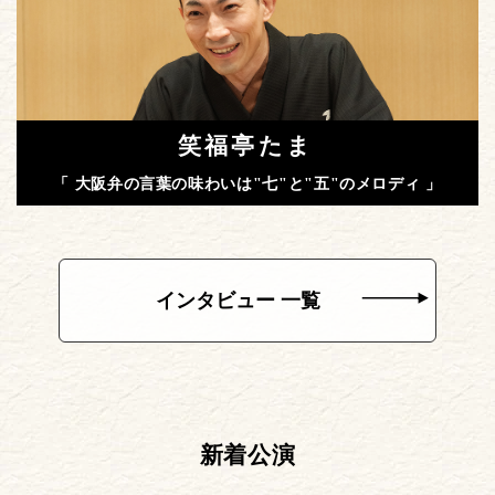
笑福亭たま
「 大阪弁の言葉の味わいは"七"と"五"のメロディ 」
インタビュー 一覧
新着公演