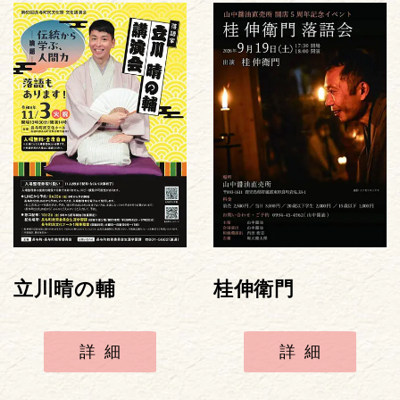
立川晴の輔
桂伸衛門
詳細
詳細