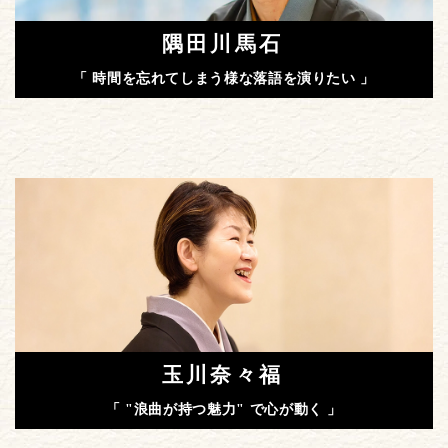
隅田川馬石
「 時間を忘れてしまう様な落語を演りたい 」
玉川奈々福
「 "浪曲が持つ魅力" で心が動く 」