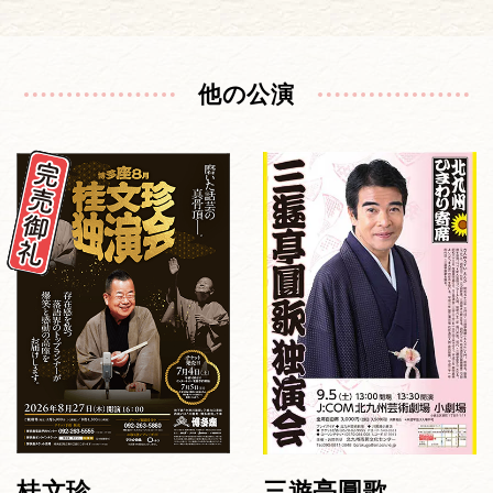
他の公演
桂文珍
三遊亭圓歌