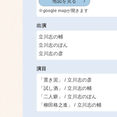
地図を見る
※google mapが開きます
出演
立川志の輔
立川志のぽん
立川志の彦
演目
「置き泥」 / 立川志の彦
「試し酒」 / 立川志の輔
「二人癖」 / 立川志のぽん
「柳田格之進」 / 立川志の輔