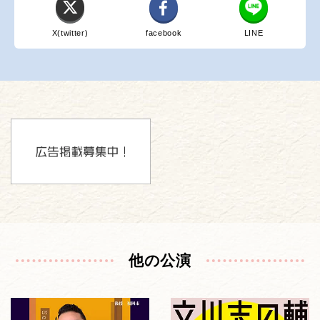
X(twitter)
facebook
LINE
他の公演