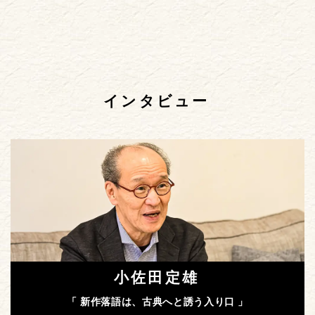
インタビュー
小佐田定雄
「 新作落語は、古典へと誘う入り口 」