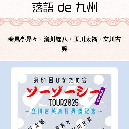
春風亭昇々・瀧川鯉八・玉川太福・立川吉
笑