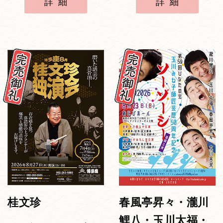
詳細
詳細
桂文珍
春風亭昇々・瀧川
鯉八・玉川太福・