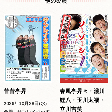
他の公演
昔昔亭昇
春風亭昇々・瀧川
鯉八・玉川太福・
2026年10月28日(水)
立川吉笑
会場 : サンレイクかす