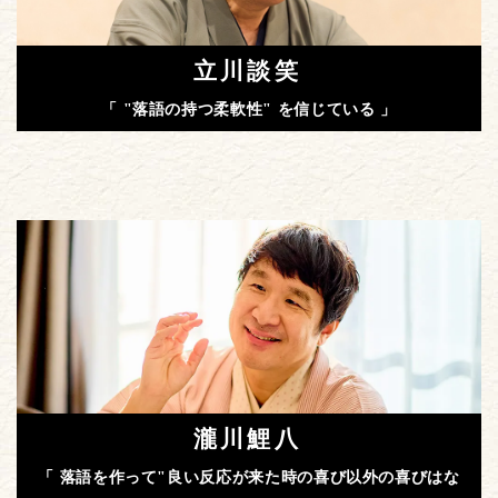
立川談笑
「 "落語の持つ柔軟性" を信じている 」
瀧川鯉八
「 落語を作って"良い反応が来た時の喜び以外の喜びはな