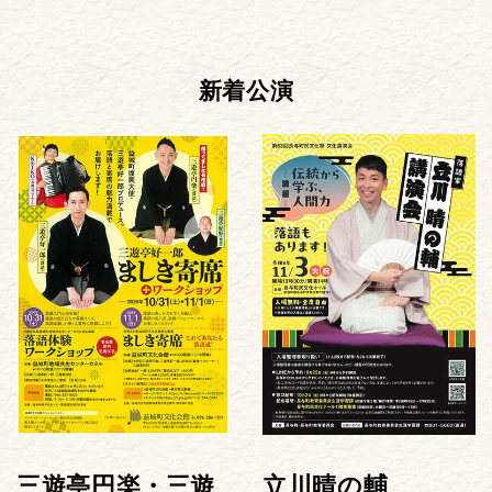
新着公演
三遊亭円楽・三遊
立川晴の輔