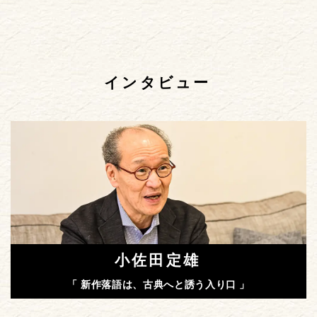
インタビュー
小佐田定雄
「 新作落語は、古典へと誘う入り口 」