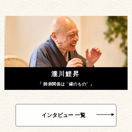
瀧川鯉昇
「 師弟関係は "縁のもの" 」
インタビュー 一覧