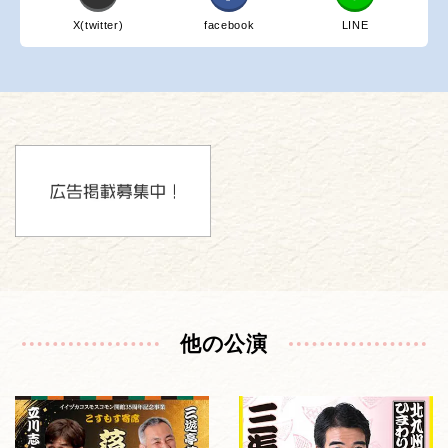
X(twitter)
facebook
LINE
他の公演