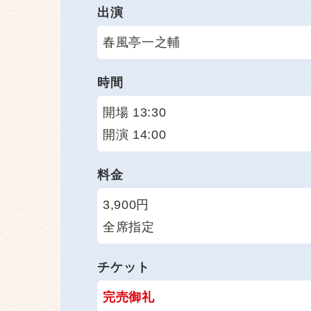
出演
春風亭一之輔
時間
開場 13:30
開演 14:00
料金
3,900円
全席指定
チケット
完売御礼