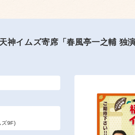
天神イムズ寄席「春風亭一之輔 独
ズ9F)