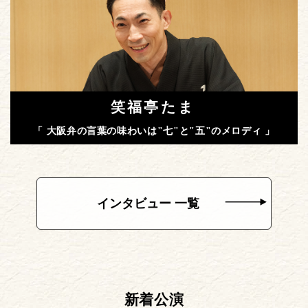
笑福亭たま
「 大阪弁の言葉の味わいは"七"と"五"のメロディ 」
インタビュー 一覧
新着公演