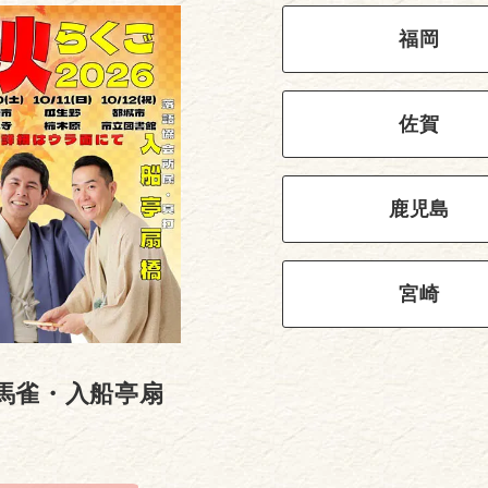
福岡
佐賀
鹿児島
宮崎
馬雀・入船亭扇