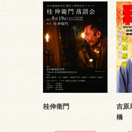
桂伸衛門
吉原
橋