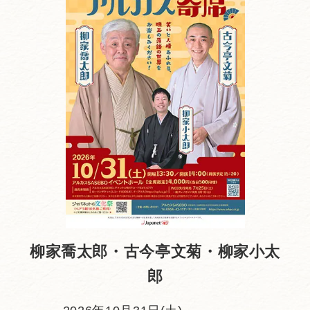
柳家喬太郎・古今亭文菊・柳家小太
郎